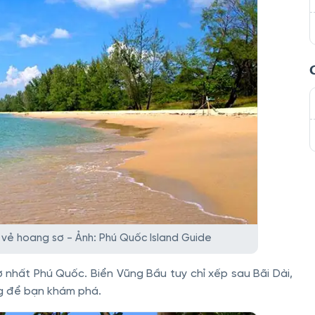
 vẻ hoang sơ - Ảnh: Phú Quốc Island Guide
 nhất Phú Quốc. Biển Vũng Bầu tuy chỉ xếp sau Bãi Dài,
ng để bạn khám phá.