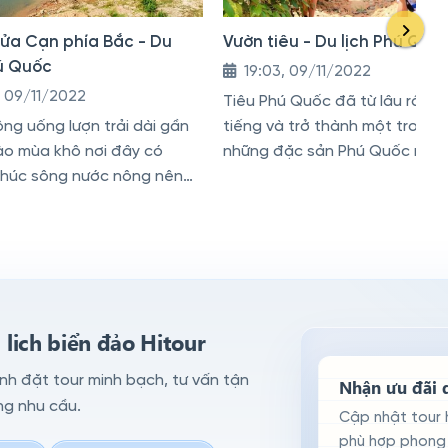
ửa Cạn phía Bắc - Du
Vườn tiêu - Du lịch Phú Quố
hú Quốc
19:03, 09/11/2022
, 09/11/2022
Tiêu Phú Quốc đã từ lâu rất nổ
ng uống lượn trải dài gần
tiếng và trở thành một trong
ào mùa khô nơi đây có
những đặc sản Phú Quốc như 
húc sông nước nông nên
xanh, tiêu hột...
đi bộ từ bờ sông này qua
 bên kia
lich biển đảo Hitour
ình đặt tour minh bạch, tư vấn tận
Nhận ưu đãi d
ng nhu cầu.
Cập nhật tour 
phù hợp phong 