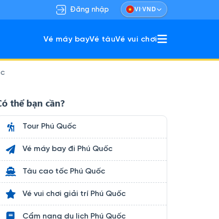
·
Đăng nhập
VI
VND
Vé máy bay
Vé tàu
Vé vui chơi
ốc
ù hợp gia đình & nhóm bạn.
khám phá vừa nghỉ dưỡng.
Có thể bạn cần?
Tour Phú Quốc
Vé máy bay đi Phú Quốc
Tàu cao tốc Phú Quốc
Vé vui chơi giải trí Phú Quốc
Cẩm nang du lịch Phú Quốc