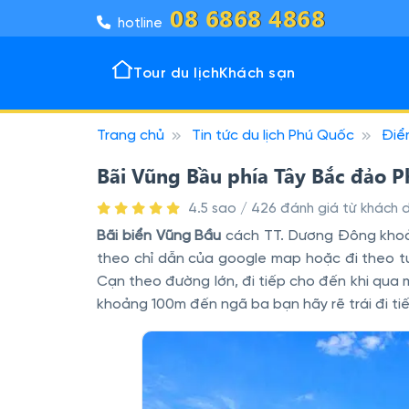
08 6868 4868
hotline
Tour du lịch
Khách sạn
Trang chủ
Tin tức du lịch Phú Quốc
Điể
Tour 
Khách
Đô thị
Vịnh k
Bãi Vũng Bầu phía Tây Bắc đảo 
4.5 sao / 426 đánh giá từ khách d
Bãi biển Vũng Bầu
cách TT. Dương Đông khoản
theo chỉ dẫn của google map hoặc đi theo t
Cạn theo đường lớn, đi tiếp cho đến khi qua
khoảng 100m đến ngã ba bạn hãy rẽ trái đi tiế