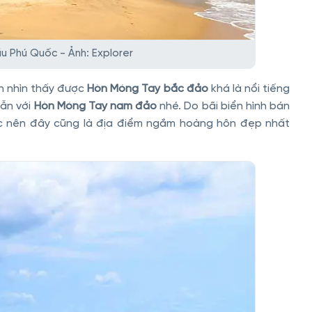
ầu Phú Quốc - Ảnh: Explorer
òn nhìn thấy được
Hòn Móng Tay bắc đảo
khá là nổi tiếng
lẫn với
Hòn Móng Tay nam đảo
nhé. Do bãi biển hình bán
c nên đây cũng là địa điểm ngắm hoàng hôn đẹp nhất