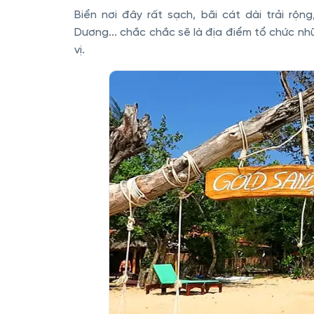
Biển nơi đây rất sạch, bãi cát dài trải rộ
Dương... chắc chắc sẽ là địa điểm tổ chức nhữ
vị.