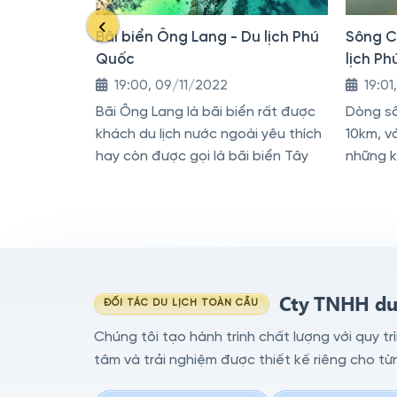
Bãi biển Ông Lang - Du lịch Phú
Sông C
Quốc
lịch P
19:00, 09/11/2022
19:01
Bãi Ông Lang là bãi biển rất được
Dòng sô
khách du lịch nước ngoài yêu thích
10km, v
hay còn được gọi là bãi biển Tây
những k
có thể 
bờ sông
Cty TNHH du 
ĐỐI TÁC DU LỊCH TOÀN CẦU
Chúng tôi tạo hành trình chất lượng với quy tr
tâm và trải nghiệm được thiết kế riêng cho từ