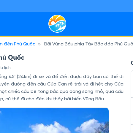
m đến Phú Quốc
Bãi Vũng Bầu phía Tây Bắc đảo Phú Qu
Miền Nam
 sạn Miền Bắc
29
7
 sôi động, miền Tây thân thiện và đảo nắng — tiện kết nối bay, ph
ỳ thú, ruộng bậc thang và phố cổ — lịch trình linh hoạt, hợp nhịp 
Phú Quốc
u lịch
g 45' (24km) đi xe và để đến được đây bạn có thể đi
uyến đường đến cầu Cửa Cạn rẽ trái và đi hết chợ Cửa
 một chiếc cầu bê tông bắc qua dòng sông nhỏ, qua cầu
p, cứ thế đi cho đến khi thấy bãi biển Vũng Bầu..