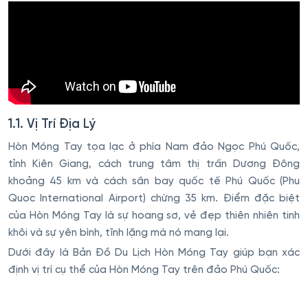
1.1. Vị Trí Địa Lý
Hòn Móng Tay tọa lạc ở phía Nam đảo Ngọc Phú Quốc,
tỉnh Kiên Giang, cách trung tâm thị trấn Dương Đông
khoảng 45 km và cách sân bay quốc tế Phú Quốc (Phu
Quoc International Airport) chừng 35 km. Điểm đặc biệt
của Hòn Móng Tay là sự hoang sơ, vẻ đẹp thiên nhiên tinh
khôi và sự yên bình, tĩnh lặng mà nó mang lại.
Dưới đây là Bản Đồ Du Lịch Hòn Móng Tay giúp bạn xác
định vị trí cụ thể của Hòn Móng Tay trên đảo Phú Quốc: