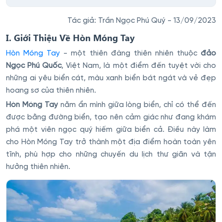
Tác giả: Trần Ngọc Phú Quý - 13/09/2023
I. Giới Thiệu Về Hòn Móng Tay
Hòn Móng Tay
- một thiên đàng thiên nhiên thuộc
đảo
Ngọc Phú Quốc
, Việt Nam, là một điểm đến tuyệt vời cho
những ai yêu biển cát, màu xanh biển bát ngát và vẻ đẹp
hoang sơ của thiên nhiên.
Hòn Móng Tay
nằm ẩn mình giữa lòng biển, chỉ có thể đến
được bằng đường biển, tạo nên cảm giác như đang khám
phá một viên ngọc quý hiếm giữa biển cả. Điều này làm
cho Hòn Móng Tay trở thành một địa điểm hoàn toàn yên
tĩnh, phù hợp cho những chuyến du lịch thư giãn và tận
hưởng thiên nhiên.