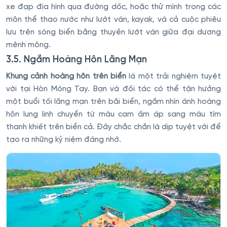
xe đạp địa hình qua đường dốc, hoặc thử mình trong các
môn thể thao nước như lướt ván, kayak, và cả cuộc phiêu
lưu trên sóng biển bằng thuyền lướt ván giữa đại dương
mênh mông.
3.5. Ngắm Hoàng Hôn Lãng Mạn
Khung cảnh hoàng hôn trên biển
là một trải nghiệm tuyệt
vời tại Hòn Móng Tay. Bạn và đối tác có thể tận hưởng
một buổi tối lãng mạn trên bãi biển, ngắm nhìn ánh hoàng
hôn lung linh chuyển từ màu cam ấm áp sang màu tím
thanh khiết trên biển cả. Đây chắc chắn là dịp tuyệt vời để
tạo ra những kỷ niệm đáng nhớ.