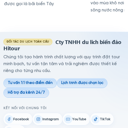
vào mùa khô nơi 
được gọi là bãi biển Tây
sông nước nông nê
sông này qua bờ 
Cty TNHH du lich biển đảo
ĐỐI TÁC DU LỊCH TOÀN CẦU
Hitour
Chúng tôi tạo hành trình chất lượng với quy trình đặt tour
minh bạch, tư vấn tận tâm và trải nghiệm được thiết kế
riêng cho từng nhu cầu.
Tư vấn 1:1 theo điểm đến
Lịch trình được chọn lọc
Hỗ trợ đa kênh 24/7
KẾT NỐI VỚI CHÚNG TÔI
Facebook
Instagram
YouTube
TikTok