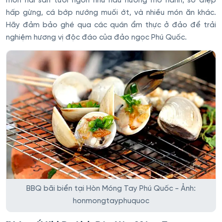
món hải sản tươi ngon như hàu nướng mỡ hành, sò điệp
hấp gừng, cá bớp nướng muối ớt, và nhiều món ăn khác.
Hãy đảm bảo ghé qua các quán ẩm thực ở đảo để trải
nghiệm hương vị độc đáo của đảo ngọc Phú Quốc.
BBQ bãi biển tại Hòn Móng Tay Phú Quốc - Ảnh:
honmongtayphuquoc