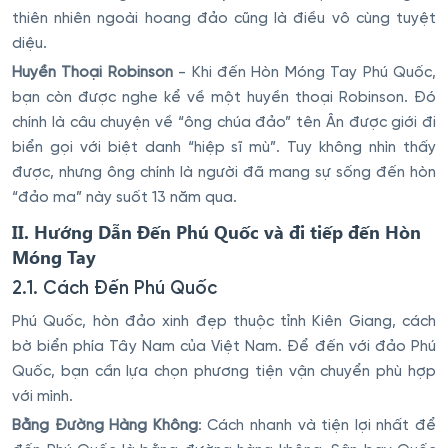
thiên nhiên ngoài hoang đảo cũng là điều vô cùng tuyệt
diệu.
Huyền Thoại Robinson
- Khi đến Hòn Móng Tay Phú Quốc,
bạn còn được nghe kể về một huyền thoại Robinson. Đó
chính là câu chuyện về “ông chúa đảo” tên Ân được giới đi
biển gọi với biệt danh “hiệp sĩ mù”. Tuy không nhìn thấy
được, nhưng ông chính là người đã mang sự sống đến hòn
“đảo ma” này suốt 13 năm qua.
II. Hướng Dẫn Đến Phú Quốc và đi tiếp đến Hòn
Móng Tay
2.1. Cách Đến Phú Quốc
Phú Quốc, hòn đảo xinh đẹp thuộc tỉnh Kiên Giang, cách
bờ biển phía Tây Nam của Việt Nam. Để đến với đảo Phú
Quốc, bạn cần lựa chọn phương tiện vận chuyển phù hợp
với mình.
Bằng Đường Hàng Không
: Cách nhanh và tiện lợi nhất để