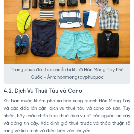
Trang phục đồ đạc chuẩn bị khi đi Hòn Móng Tay Phú
Quốc - Ảnh: honmongtayphuquoc
4.2. Dịch Vụ Thuê Tàu và Cano
Khi bạn muốn khám phá xa hơn xung quanh Hòn Móng Tay
và các đảo lân cận, dịch vụ thuê tàu và cano có sẵn. Tuy
nhiên, hãy chắc chắn bạn thuê dịch vụ từ các nguồn tin cậy
và đáng tin cậy. Xác định giá thuê trước và thỏa thuận rõ
ràng về lịch trình và điều kiện vận chuyển.