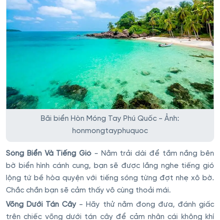
Bãi biển Hòn Móng Tay Phú Quốc - Ảnh:
honmongtayphuquoc
Sóng Biển Và Tiếng Gió
- Nằm trải dài để tắm nắng bên
bờ biển hình cánh cung, bạn sẽ được lắng nghe tiếng gió
lộng tứ bề hòa quyện với tiếng sóng từng đợt nhẹ xô bờ.
Chắc chắn bạn sẽ cảm thấy vô cùng thoải mái.
Võng Dưới Tán Cây
- Hãy thử nằm đong đưa, đánh giấc
trên chiếc võng dưới tán cây để cảm nhận cái không khí