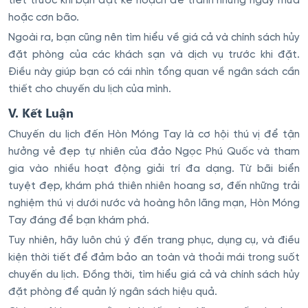
tiết trước khi bạn đặt kế hoạch để tránh những ngày mưa
hoặc cơn bão.
Ngoài ra, bạn cũng nên tìm hiểu về giá cả và chính sách hủy
đặt phòng của các khách sạn và dịch vụ trước khi đặt.
Điều này giúp bạn có cái nhìn tổng quan về ngân sách cần
thiết cho chuyến du lịch của mình.
V. Kết Luận
Chuyến du lịch đến Hòn Móng Tay là cơ hội thú vị để tận
hưởng vẻ đẹp tự nhiên của đảo Ngọc Phú Quốc và tham
gia vào nhiều hoạt động giải trí đa dạng. Từ bãi biển
tuyệt đẹp, khám phá thiên nhiên hoang sơ, đến những trải
nghiệm thú vị dưới nước và hoàng hôn lãng mạn, Hòn Móng
Tay đáng để bạn khám phá.
Tuy nhiên, hãy luôn chú ý đến trang phục, dụng cụ, và điều
kiện thời tiết để đảm bảo an toàn và thoải mái trong suốt
chuyến du lịch. Đồng thời, tìm hiểu giá cả và chính sách hủy
đặt phòng để quản lý ngân sách hiệu quả.