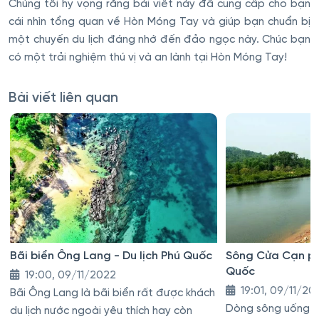
Chúng tôi hy vọng rằng bài viết này đã cung cấp cho bạn
cái nhìn tổng quan về Hòn Móng Tay và giúp bạn chuẩn bị
một chuyến du lịch đáng nhớ đến đảo ngọc này. Chúc bạn
có một trải nghiệm thú vị và an lành tại Hòn Móng Tay!
Bài viết liên quan
Bãi biển Ông Lang - Du lịch Phú Quốc
Sông Cửa Cạn phí
Quốc
19:00, 09/11/2022
19:01, 09/11/20
Bãi Ông Lang là bãi biển rất được khách
Dòng sông uống lư
du lịch nước ngoài yêu thích hay còn