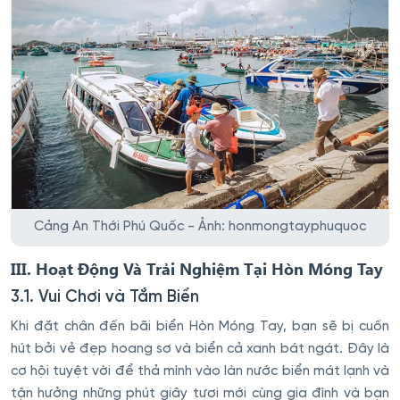
Cảng An Thới Phú Quốc - Ảnh: honmongtayphuquoc
III. Hoạt Động Và Trải Nghiệm Tại Hòn Móng Tay
3.1. Vui Chơi và Tắm Biển
Khi đặt chân đến bãi biển Hòn Móng Tay, bạn sẽ bị cuốn
hút bởi vẻ đẹp hoang sơ và biển cả xanh bát ngát. Đây là
cơ hội tuyệt vời để thả mình vào làn nước biển mát lạnh và
tận hưởng những phút giây tươi mới cùng gia đình và bạn