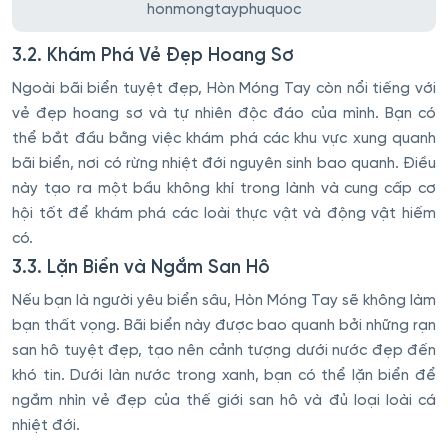
honmongtayphuquoc
3.2. Khám Phá Vẻ Đẹp Hoang Sơ
Ngoài bãi biển tuyệt đẹp, Hòn Móng Tay còn nổi tiếng với
vẻ đẹp hoang sơ và tự nhiên độc đáo của mình. Bạn có
thể bắt đầu bằng việc khám phá các khu vực xung quanh
bãi biển, nơi có rừng nhiệt đới nguyên sinh bao quanh. Điều
này tạo ra một bầu không khí trong lành và cung cấp cơ
hội tốt để khám phá các loài thực vật và động vật hiếm
có.
3.3. Lặn Biển và Ngắm San Hô
Nếu bạn là người yêu biển sâu, Hòn Móng Tay sẽ không làm
bạn thất vọng. Bãi biển này được bao quanh bởi những rạn
san hô tuyệt đẹp, tạo nên cảnh tượng dưới nước đẹp đến
khó tin. Dưới làn nước trong xanh, bạn có thể lặn biển để
ngắm nhìn vẻ đẹp của thế giới san hô và đủ loại loài cá
nhiệt đới.