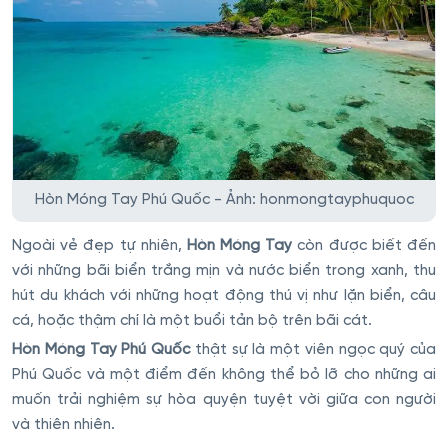
Hòn Móng Tay Phú Quốc - Ảnh: honmongtayphuquoc
Ngoài vẻ đẹp tự nhiên,
Hòn Móng Tay
còn được biết đến
với những bãi biển trắng mịn và nước biển trong xanh, thu
hút du khách với những hoạt động thú vị như lặn biển, câu
cá, hoặc thậm chí là một buổi tản bộ trên bãi cát.
Hòn Móng Tay Phú Quốc
thật sự là một viên ngọc quý của
Phú Quốc và một điểm đến không thể bỏ lỡ cho những ai
muốn trải nghiệm sự hòa quyện tuyệt vời giữa con người
và thiên nhiên.