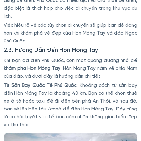
dụng xe điện. Phú Quốc có nhiều dịch vụ cho thuê xe điện,
đặc biệt là thích hợp cho việc di chuyển trong khu vực du
lịch.
Việc hiểu rõ về các tùy chọn di chuyển sẽ giúp bạn dễ dàng
hơn khi khám phá vẻ đẹp của Hòn Móng Tay và đảo Ngọc
Phú Quốc.
2.3. Hướng Dẫn Đến Hòn Móng Tay
Khi bạn đã đến Phú Quốc, còn một quãng đường nhỏ để
khám phá Hòn Móng Tay
. Hòn Móng Tay nằm về phía Nam
của đảo, và dưới đây là hướng dẫn chi tiết:
Từ Sân Bay Quốc Tế Phú Quốc
: Khoảng cách từ sân bay
đến Hòn Móng Tay là khoảng 40 km. Bạn có thể chọn thuê
xe ô tô hoặc taxi để đi đến bến phà An Thới, và sau đó,
bạn sẽ lên bến tàu /canô để đến Hòn Móng Tay. Đây cũng
là cơ hội tuyệt vời để bạn cảm nhận không gian biển đẹp
và thư thái.