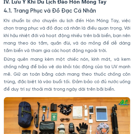
IV. Lưu Ý Khi Du Lịch Đảo Hòn Móng Tay
4.1. Trang Phục và Đồ Đạc Cá Nhân
Khi chuẩn bị cho chuyến du lịch đến Hòn Móng Tay, việc
chọn trang phục và đồ đạc cá nhân là điều quan trọng. Với
khí hậu nhiệt đới và hoạt động nhiều trên bãi biển, bạn nên
mang theo áo tắm, quần đùi, và áo mỏng để dễ dàng
tắm biển và tham gia các hoạt động ngoài trời.
Đừng quên mang kèm một chiếc nón, kính mát, và kem
chống nắng để bảo vệ da khỏi tác động của tia UV mạnh
mẽ. Giữ an toàn bằng cách mang theo thuốc chống côn
trùng, đặc biệt là vào buổi tối. Đảm bảo có đủ nước uống
để duy trì sự thoải mái trong ngày dài trên bãi biển.