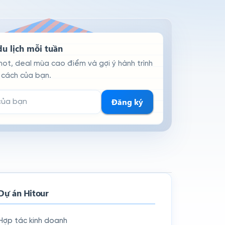
u lịch mỗi tuần
hot, deal mùa cao điểm và gợi ý hành trình
cách của bạn.
hận tin
Đăng ký
Dự án Hitour
Hợp tác kinh doanh