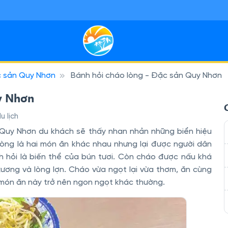
 sản Quy Nhơn
Bánh hỏi cháo lòng - Đặc sản Quy Nhơn
Miền Nam
 sạn Miền Bắc
29
7
 sôi động, miền Tây thân thiện và đảo nắng — tiện kết nối bay, ph
ỳ thú, ruộng bậc thang và phố cổ — lịch trình linh hoạt, hợp nhịp 
uy Nhơn
u lịch
i Quy Nhơn du khách sẽ thấy nhan nhản những biển hiệu
 lòng là hai món ăn khác nhau nhưng lại được người dân
h hỏi là biến thể của bún tươi. Còn cháo được nấu khá
xương và lòng lợn. Cháo vừa ngọt lại vừa thơm, ăn cùng
n món ăn này trở nên ngon ngọt khác thường.