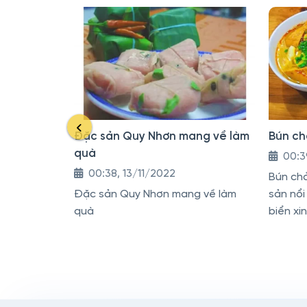
Đặc sản Quy Nhơn mang về làm
Bún ch
quà
00:3
00:38, 13/11/2022
Bún ch
Đặc sản Quy Nhơn mang về làm
sản nổi
quà
biển xi