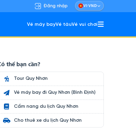
·
Đăng nhập
VI
VND
Vé máy bay
Vé tàu
Vé vui chơi
ù hợp gia đình & nhóm bạn.
khám phá vừa nghỉ dưỡng.
Có thể bạn cần?
Tour Quy Nhơn
Vé máy bay đi Quy Nhơn (Bình Định)
Cẩm nang du lịch Quy Nhơn
Cho thuê xe du lịch Quy Nhơn