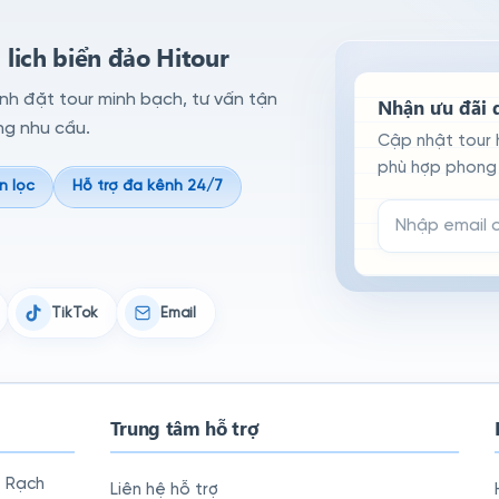
lich biển đảo Hitour
ình đặt tour minh bạch, tư vấn tận
Nhận ưu đãi d
ng nhu cầu.
Cập nhật tour 
phù hợp phong 
n lọc
Hỗ trợ đa kênh 24/7
Email đăng ký n
TikTok
Email
Trung tâm hỗ trợ
, Rạch
Liên hệ hỗ trợ