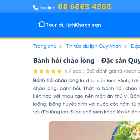
08 6868 4868
hotline
Tour du lịch
Khách sạn
Trang chủ
Tin tức du lịch Quy Nhơn
Đặc
Tour 
Khách
Đô thị
Vịnh k
Bánh hỏi cháo lòng - Đặc sản Q
4.4 sao / 365 đánh giá từ khách d
Bánh hỏi cháo lòng
là đặc sản Bình Định, tớ
cháo lòng, bánh hỏi. Thật ra bánh hỏi, cháo
kết hợp với nhau tạo nên món ăn thú vị. Bán
loãng, bằng huyết ninh với nước cốt hầm từ 
với đĩa lòng lợn được chế biến khéo léo khiế