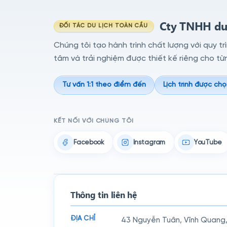
Cty TNHH du 
ĐỐI TÁC DU LỊCH TOÀN CẦU
Chúng tôi tạo hành trình chất lượng với quy tr
tâm và trải nghiệm được thiết kế riêng cho từ
Tư vấn 1:1 theo điểm đến
Lịch trình được chọ
KẾT NỐI VỚI CHÚNG TÔI
Facebook
Instagram
YouTube
Thông tin liên hệ
ĐỊA CHỈ
43 Nguyễn Tuân, Vĩnh Quang