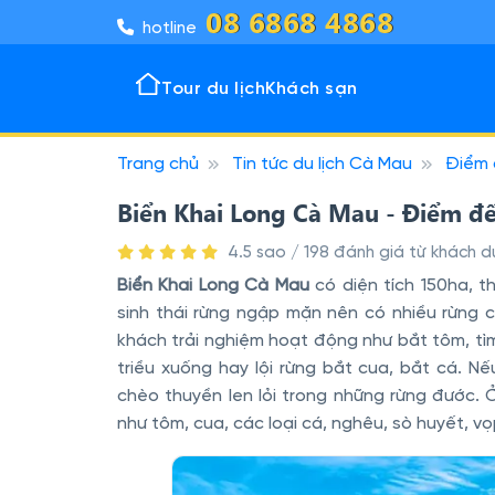
08 6868 4868
hotline
Tour du lịch
Khách sạn
Trang chủ
Tin tức du lịch Cà Mau
Điểm 
Tour 
Khách
Đô thị
Vịnh k
Biển Khai Long Cà Mau - Điểm đ
4.5 sao / 198 đánh giá từ khách du
Biển Khai Long Cà Mau
có diện tích 150ha, 
sinh thái rừng ngập mặn nên có nhiều rừng c
khách trải nghiệm hoạt động như bắt tôm, tì
triều xuống hay lội rừng bắt cua, bắt cá. 
chèo thuyền len lỏi trong những rừng đước.
như tôm, cua, các loại cá, nghêu, sò huyết, vọp