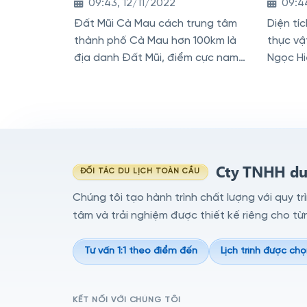
09:43, 12/11/2022
09:4
Đất Mũi Cà Mau cách trung tâm
Diện tí
thành phố Cà Mau hơn 100km là
thực vậ
địa danh Đất Mũi, điểm cực nam
Ngọc Hi
của Việt Nam thuộc huyện Ngọc
những s
Hiển, Cà Mau
và đẹp 
Cty TNHH du 
ĐỐI TÁC DU LỊCH TOÀN CẦU
Chúng tôi tạo hành trình chất lượng với quy tr
tâm và trải nghiệm được thiết kế riêng cho từ
Tư vấn 1:1 theo điểm đến
Lịch trình được chọ
KẾT NỐI VỚI CHÚNG TÔI