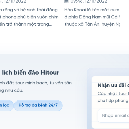
4, 12/11/2022
09:46, 12/11/2022
ch rộng và hệ sinh thái động
Hòn Khoai là tên một cụm đả
t phong phú biến vườn chim
ở phía Đông Nam mũi Cà Mau
ển trở thành một trong
thuộc xã Tân Ân, huyện Ngọc 
ân chim tự nhiên lớn nhất
tỉnh Cà Mau
nhất ở miền Tây
lich biển đảo Hitour
ình đặt tour minh bạch, tư vấn tận
Nhận ưu đãi d
ng nhu cầu.
Cập nhật tour 
phù hợp phong 
n lọc
Hỗ trợ đa kênh 24/7
Email đăng ký n