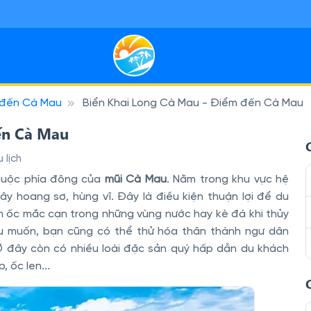
đến Cà Mau
Biển Khai Long Cà Mau - Điểm đến Cà Mau
Miền Nam
 sạn Miền Bắc
29
7
 sôi động, miền Tây thân thiện và đảo nắng — tiện kết nối bay, ph
ỳ thú, ruộng bậc thang và phố cổ — lịch trình linh hoạt, hợp nhịp 
ến Cà Mau
 lịch
thuộc phía đông của
mũi Cà Mau
. Nằm trong khu vực hệ
ây hoang sơ, hùng vĩ. Đây là điều kiện thuận lợi để du
m ốc mắc cạn trong những vùng nước hay kè đá khi thủy
Nếu muốn, bạn cũng có thể thử hóa thân thành ngư dân
 Ở đây còn có nhiều loài đặc sản quý hấp dẫn du khách
, ốc len...