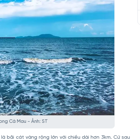
Long Cà Mau - Ảnh: ST
 bãi cát vàng rộng lớn với chiều dài hơn 3km. Cứ sau