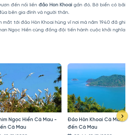
 vươn đến nối liền
đảo Hòn Khoai
gần đó. Bờ biển có bãi
đùa bên gia đình và người thân.
 mắt tới đảo Hòn Khoai hùng vĩ nơi mà năm 1940 đã ghi
Phan Ngọc Hiền cùng đồng đội tiến hành cuộc khởi nghĩa
him Ngọc Hiển Cà Mau -
Đảo Hòn Khoai Cà Mau - Đ
đến Cà Mau
đến Cà Mau