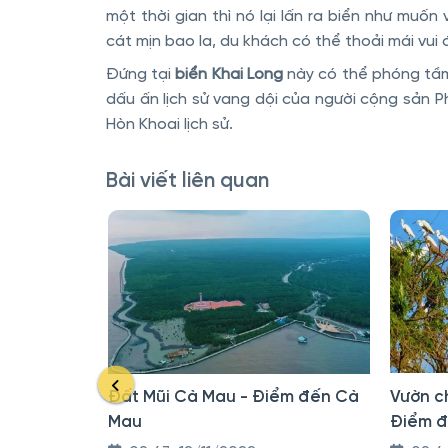
một thời gian thì nó lại lấn ra biển như muốn
cát mịn bao la, du khách có thể thoải mái vui 
Đứng tại
biển Khai Long
này có thể phóng tầm
dấu ấn lịch sử vang dội của người cộng sản 
Hòn Khoai lịch sử.
Bài viết liên quan
Đất Mũi Cà Mau - Điểm đến Cà
Vườn c
Mau
Điểm 