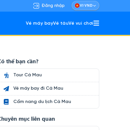
·
Đăng nhập
VI
VND
Vé máy bay
Vé tàu
Vé vui chơi
ù hợp gia đình & nhóm bạn.
khám phá vừa nghỉ dưỡng.
Có thể bạn cần?
Tour Cà Mau
Vé máy bay đi Cà Mau
Cẩm nang du lịch Cà Mau
Chuyên mục liên quan