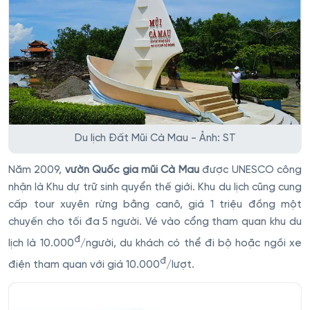
Du lịch Đất Mũi Cà Mau - Ảnh: ST
Năm 2009,
vườn Quốc gia mũi Cà Mau
được UNESCO công
nhận là Khu dự trữ sinh quyển thế giới. Khu du lịch cũng cung
cấp tour xuyên rừng bằng canô, giá 1 triệu đồng một
chuyến cho tối đa 5 người. Vé vào cổng tham quan khu du
đ
lịch là 10.000
/người, du khách có thể đi bộ hoặc ngồi xe
đ
điện tham quan với giá 10.000
/lượt.