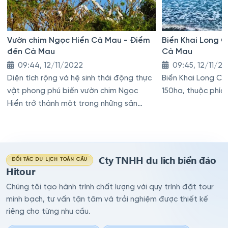
Vườn chim Ngọc Hiển Cà Mau - Điểm
Biển Khai Long 
đến Cà Mau
Cà Mau
09:44, 12/11/2022
09:45, 12/11/2
Diện tích rộng và hệ sinh thái động thực
Biển Khai Long Cà
vật phong phú biến vườn chim Ngọc
150ha, thuộc phí
Hiển trở thành một trong những sân
chim tự nhiên lớn nhất và đẹp nhất ở
miền Tây
Cty TNHH du lich biển đảo
ĐỐI TÁC DU LỊCH TOÀN CẦU
Hitour
Chúng tôi tạo hành trình chất lượng với quy trình đặt tour
minh bạch, tư vấn tận tâm và trải nghiệm được thiết kế
riêng cho từng nhu cầu.