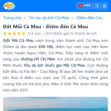
·
VND
Trang chủ
Tin tức du lịch Cà Mau
Điểm đến Cà
Mau
Đất Mũi Cà Mau - Điểm đến Cà Mau
Đất Mũi Cà Mau - Điểm đến Cà Mau
4.6 sao / 203 đánh giá từ khách du lịch
Đất Mũi Cà Mau
cách trung tâm thành phố Cà Mau hơn
100km là địa danh
Đất Mũi
, điểm cực nam của Việt Nam
thuộc huyện Ngọc Hiển, Cà Mau. Đây cũng là điểm cuối
cùng của
đường Hồ Chí Minh
. Km 2436 của đường Hồ Chí
Minh thuộc
Khu du lịch Quốc gia Mũi Cà Mau
. Con đường
bắt đầu từ Pác Bó - Cao Bằng đi qua 28 tỉnh thành phố và
kết thúc ở điểm cực nam của Tổ quốc. Công trình gồm
tượng đài và hai bức phù điêu ở Đất Mũi được khởi công
vào năm 2017.