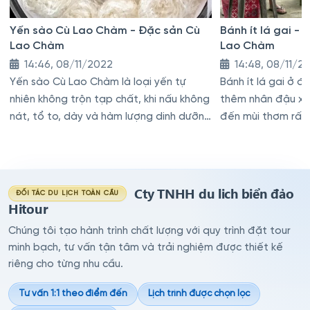
Yến sào Cù Lao Chàm - Đặc sản Cù
Bánh ít lá gai -
Lao Chàm
Lao Chàm
14:46, 08/11/2022
14:48, 08/11/2
Yến sào Cù Lao Chàm là loại yến tự
Bánh ít lá gai ở 
nhiên không trộn tạp chất, khi nấu không
thêm nhân đậu x
nát, tổ to, dày và hàm lượng dinh dưỡng
đến mùi thơm rất
khỏi phải chê vào đâu được
Cty TNHH du lich biển đảo
ĐỐI TÁC DU LỊCH TOÀN CẦU
Hitour
Chúng tôi tạo hành trình chất lượng với quy trình đặt tour
minh bạch, tư vấn tận tâm và trải nghiệm được thiết kế
riêng cho từng nhu cầu.
Tư vấn 1:1 theo điểm đến
Lịch trình được chọn lọc