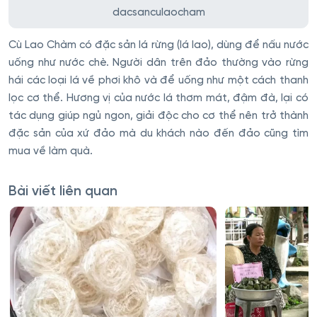
dacsanculaocham
Cù Lao Chàm có đặc sản lá rừng (lá lao), dùng để nấu nước
uống như nước chè. Người dân trên đảo thường vào rừng
hái các loại lá về phơi khô và để uống như một cách thanh
lọc cơ thể. Hương vị của nước lá thơm mát, đậm đà, lại có
tác dụng giúp ngủ ngon, giải độc cho cơ thể nên trở thành
đặc sản của xứ đảo mà du khách nào đến đảo cũng tìm
mua về làm quà.
Bài viết liên quan