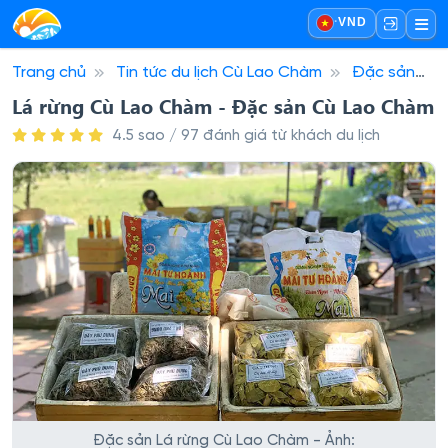
·
VND
Trang chủ
Tin tức du lịch Cù Lao Chàm
Đặc sản
Cù Lao Chàm
Lá rừng Cù Lao Chàm - Đặc sản Cù Lao
Lá rừng Cù Lao Chàm - Đặc sản Cù Lao Chàm
Chàm
4.5 sao / 97 đánh giá từ khách du lịch
Đặc sản Lá rừng Cù Lao Chàm - Ảnh: