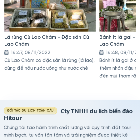
Lá rừng Cù Lao Chàm - Đặc sản Cù
Bánh ít lá gai -
Lao Chàm
Lao Chàm
14:47, 08/11/2022
14:48, 08/11/2
Cù Lao Chàm có đặc sản lá rừng (lá lao),
Bánh ít lá gai ở 
dùng để nấu nước uống như nước chè
thêm nhân đậu x
đến mùi thơm rất
Cty TNHH du lich biển đảo
ĐỐI TÁC DU LỊCH TOÀN CẦU
Hitour
Chúng tôi tạo hành trình chất lượng với quy trình đặt tour
minh bạch, tư vấn tận tâm và trải nghiệm được thiết kế