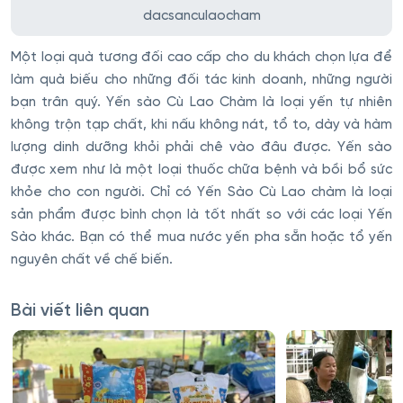
dacsanculaocham
Một loại quà tương đối cao cấp cho du khách chọn lựa để
làm quà biếu cho những đối tác kinh doanh, những người
bạn trân quý. Yến sào Cù Lao Chàm là loại yến tự nhiên
không trộn tạp chất, khi nấu không nát, tổ to, dày và hàm
lượng dinh dưỡng khỏi phải chê vào đâu được. Yến sào
được xem như là một loại thuốc chữa bệnh và bồi bổ sức
khỏe cho con người. Chỉ có Yến Sào Cù Lao chàm là loại
sản phẩm được bình chọn là tốt nhất so với các loại Yến
Sào khác. Bạn có thể mua nước yến pha sẵn hoặc tổ yến
nguyên chất về chế biến.
Bài viết liên quan