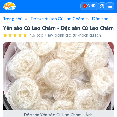
·
VND
Trang chủ
Tin tức du lịch Cù Lao Chàm
Đặc sản
Cù Lao Chàm
Yến sào Cù Lao Chàm - Đặc sản Cù
Yến sào Cù Lao Chàm - Đặc sản Cù Lao Chàm
Lao Chàm
4.6 sao / 189 đánh giá từ khách du lịch
Đặc sản Yến sào Cù Lao Chàm - Ảnh: