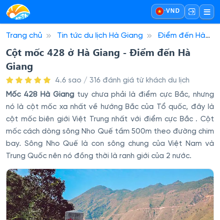
·
VND
Trang chủ
Tin tức du lịch Hà Giang
Điểm đến Hà
Giang
Cột mốc 428 ở Hà Giang - Điểm đến Hà Giang
Cột mốc 428 ở Hà Giang - Điểm đến Hà
Giang
4.6 sao / 316 đánh giá từ khách du lịch
Mốc 428 Hà Giang
tuy chưa phải là điểm cực Bắc, nhưng
nó là cột mốc xa nhất về hướng Bắc của Tổ quốc, đây là
cột mốc biên giới Việt Trung nhất với điểm cực Bắc . Cột
mốc cách dòng sông Nho Quế tầm 500m theo đường chim
bay. Sông Nho Quế là con sông chung của Việt Nam và
Trung Quốc nên nó đồng thời là ranh giới của 2 nước.