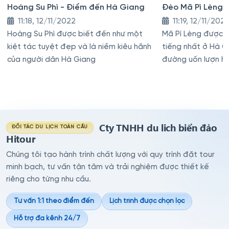
Hoàng Su Phì - Điểm đến Hà Giang
Đèo Mã Pì Lèng 
11:18, 12/11/2022
11:19, 12/11/202
Hoàng Su Phì được biết đến như một
Mã Pí Lèng được b
kiệt tác tuyệt đẹp và là niềm kiêu hãnh
tiếng nhất ở Hà G
của người dân Hà Giang
đường uốn lượn hi
đá dốc treo leo
Cty TNHH du lich biển đảo
ĐỐI TÁC DU LỊCH TOÀN CẦU
Hitour
Chúng tôi tạo hành trình chất lượng với quy trình đặt tour
minh bạch, tư vấn tận tâm và trải nghiệm được thiết kế
riêng cho từng nhu cầu.
Tư vấn 1:1 theo điểm đến
Lịch trình được chọn lọc
Hỗ trợ đa kênh 24/7