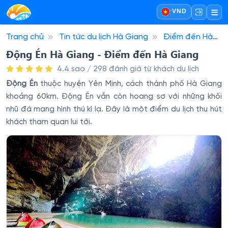
·
VND
Trang chủ
Tin tức du lịch Hà Giang
Điểm đến Hà
Giang
Động Én Hà Giang - Điểm đến Hà Giang
Động Én Hà Giang - Điểm đến Hà Giang
4.4 sao / 298 đánh giá từ khách du lịch
Động Én
thuộc huyện Yên Minh, cách thành phố Hà Giang
khoảng 60km. Động Én vẫn còn hoang sơ với những khối
nhũ đá mang hình thú kì lạ. Đây là một điểm du lịch thu hút
khách tham quan lui tới.