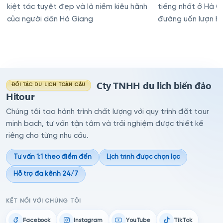
kiệt tác tuyệt đẹp và là niềm kiêu hãnh
tiếng nhất ở Hà G
của người dân Hà Giang
đường uốn lượn hi
đá dốc treo leo
Cty TNHH du lich biển đảo
ĐỐI TÁC DU LỊCH TOÀN CẦU
Hitour
Chúng tôi tạo hành trình chất lượng với quy trình đặt tour
minh bạch, tư vấn tận tâm và trải nghiệm được thiết kế
riêng cho từng nhu cầu.
Tư vấn 1:1 theo điểm đến
Lịch trình được chọn lọc
Hỗ trợ đa kênh 24/7
KẾT NỐI VỚI CHÚNG TÔI
Facebook
Instagram
YouTube
TikTok