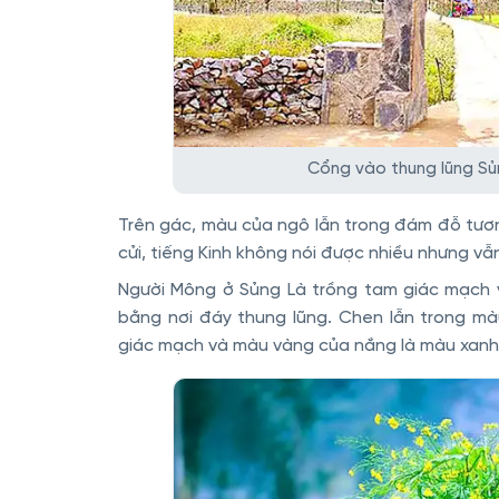
Cổng vào thung lũng Sủ
Trên gác, màu của ngô lẫn trong đám đỗ tươn
cửi, tiếng Kinh không nói được nhiều nhưng v
Người Mông ở Sủng Là trồng tam giác mạch v
bằng nơi đáy thung lũng. Chen lẫn trong m
giác mạch và màu vàng của nắng là màu xanh 