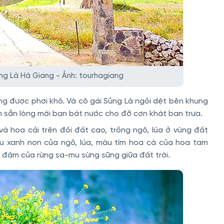
ng Là Hà Giang - Ảnh: tourhagiang
g được phơi khô. Và cô gái Sủng Là ngồi dệt bên khung
ẫn sẵn lòng mời bạn bát nước cho đỡ cơn khát ban trưa.
à hoa cải trên đồi đất cao, trồng ngô, lúa ở vùng đất
àu xanh non của ngô, lúa, màu tím hoa cà của hoa tam
đậm của rừng sa-mu sừng sững giữa đất trời.