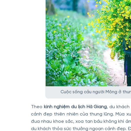
Cuộc sống cảu người Mông ở thun
Theo
kinh nghiệm du lịch Hà Giang
, du khách
cảnh đẹp thiên nhiên của thung lũng. Mùa 
đua nhau khoe sắc, xoa tan bầu không khí ả
du khách thỏa sức thưởng ngoạn cảnh đẹp. Đ