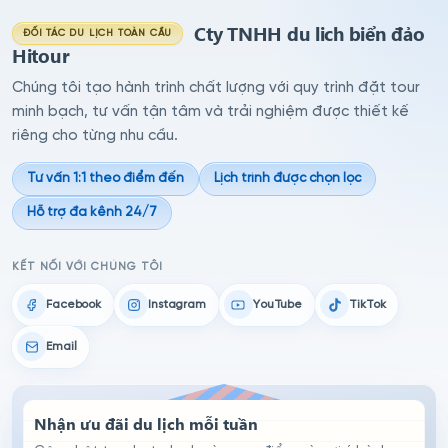
Cty TNHH du lich biển đảo
ĐỐI TÁC DU LỊCH TOÀN CẦU
Hitour
Chúng tôi tạo hành trình chất lượng với quy trình đặt tour
minh bạch, tư vấn tận tâm và trải nghiệm được thiết kế
riêng cho từng nhu cầu.
Tư vấn 1:1 theo điểm đến
Lịch trình được chọn lọc
Hỗ trợ đa kênh 24/7
KẾT NỐI VỚI CHÚNG TÔI
Facebook
Instagram
YouTube
TikTok
Email
Nhận ưu đãi du lịch mỗi tuần