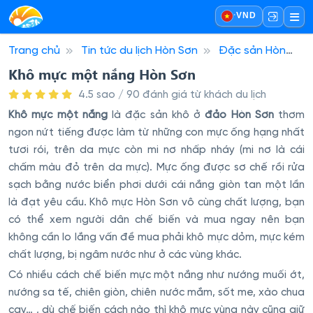
·
VND
Trang chủ
Tin tức du lịch Hòn Sơn
Đặc sản Hòn
Sơn
Khô mực một nắng Hòn Sơn
Khô mực một nắng Hòn Sơn
4.5 sao / 90 đánh giá từ khách du lịch
Khô mực một nắng
là đặc sản khô ở
đảo Hòn Sơn
thơm
ngon nứt tiếng được làm từ những con mực ống hạng nhất
tươi rói, trên da mực còn mi nơ nhấp nháy (mi nơ là cái
chấm màu đỏ trên da mực). Mực ống được sơ chế rồi rửa
sạch bằng nước biển phơi dưới cái nắng giòn tan một lần
là đạt yêu cầu. Khô mực Hòn Sơn vô cùng chất lượng, bạn
có thể xem người dân chế biến và mua ngay nên bạn
không cần lo lắng vấn đề mua phải khô mực dỏm, mực kém
chất lượng, bị ngâm nước như ở các vùng khác.
Có nhiều cách chế biến mực một nắng như nướng muối ớt,
nướng sa tế, chiên giòn, chiên nước mắm, sốt me, xào chua
cay… , dù chế biến cách nào thì khô mực vùng này cũng giữ