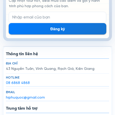
Cập nhật tour hot, deal mùa cao điểm và gợi ý hành
trình phù hợp phong cách của bạn.
Email đăng ký nhận tin
Đăng ký
Thông tin liên hệ
ĐỊA CHỈ
43 Nguyễn Tuân, Vĩnh Quang, Rạch Giá, Kiên Giang
HOTLINE
08 6868 4868
EMAIL
hiphuquoc@gmail.com
Trung tâm hỗ trợ