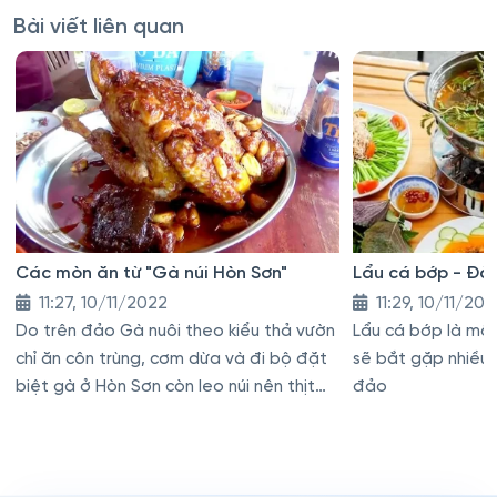
Bài viết liên quan
Các mòn ăn từ "Gà núi Hòn Sơn"
Lẩu cá bớp - Đặ
11:27, 10/11/2022
11:29, 10/11/20
Do trên đảo Gà nuôi theo kiểu thả vườn
Lẩu cá bớp là mộ
chỉ ăn côn trùng, cơm dừa và đi bộ đặt
sẽ bắt gặp nhiều 
biệt gà ở Hòn Sơn còn leo núi nên thịt
đảo
rất thơm ngon, béo và dai