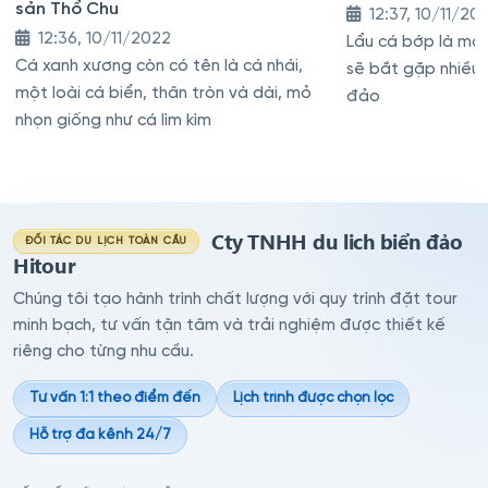
sản Thổ Chu
12:37, 10/11/20
12:36, 10/11/2022
Lẩu cá bớp là mộ
Cá xanh xương còn có tên là cá nhái,
sẽ bắt gặp nhiều 
một loài cá biển, thân tròn và dài, mỏ
đảo
nhọn giống như cá lìm kìm
Cty TNHH du lich biển đảo
ĐỐI TÁC DU LỊCH TOÀN CẦU
Hitour
Chúng tôi tạo hành trình chất lượng với quy trình đặt tour
minh bạch, tư vấn tận tâm và trải nghiệm được thiết kế
riêng cho từng nhu cầu.
Tư vấn 1:1 theo điểm đến
Lịch trình được chọn lọc
Hỗ trợ đa kênh 24/7