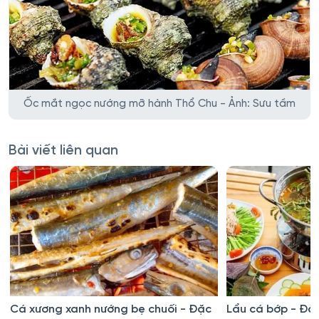
Ốc mắt ngọc nướng mỡ hành Thổ Chu - Ảnh: Sưu tầm
Bài viết liên quan
Cá xương xanh nướng bẹ chuối - Đặc
Lẩu cá bớp - Đặ