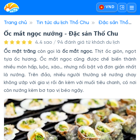
·
VND
Trang chủ
Tin tức du lịch Thổ Chu
Đặc sản Thổ
Chu
Ốc mắt ngọc nướng - Đặc sản Thổ Chu
Ốc mắt ngọc nướng - Đặc sản Thổ Chu
4.4 sao / 94 đánh giá từ khách du lịch
Ốc mặt trăng
còn gọi là
ốc mắt ngọc
. Thịt ốc giòn, ngọt
tựa ốc hương. Ốc mắt ngọc cũng được chế biến thành
nhiều món hấp, luộc, xào… nhưng nổi bật và đơn giản nhất
là nướng. Trên đảo, nhiều người thường sẽ nướng chay
không ướp với gia vị rồi ăn kèm với muối tiêu chanh, có nơi
còn nướng kèm bơ tạo vị béo ngậy.